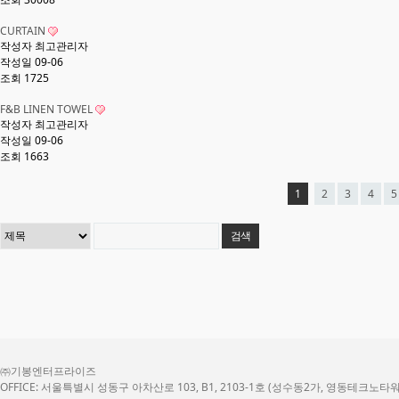
CURTAIN
작성자
최고관리자
작성일
09-06
조회
1725
F&B LINEN TOWEL
작성자
최고관리자
작성일
09-06
조회
1663
1
2
3
4
5
㈜기봉엔터프라이즈
OFFICE: 서울특별시 성동구 아차산로 103, B1, 2103-1호 (성수동2가, 영동테크노타워) TEL: 0